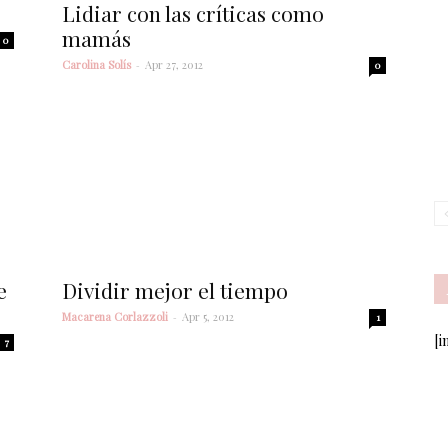
Lidiar con las críticas como
mamás
0
Carolina Solís
-
Apr 27, 2012
0
e
Dividir mejor el tiempo
Macarena Corlazzoli
-
Apr 5, 2012
1
[i
7