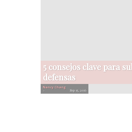
5 consejos clave para sub
defensas
Nancy Chang
-
Sep 15, 2016