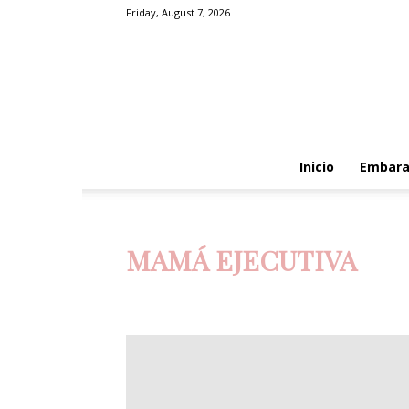
Friday, August 7, 2026
Inicio
Embara
MAMÁ EJECUTIVA
Abuelos
Adolescencia
Bebés
Bebés de 0-3 me
Decoración
Edad preescolar
Educación en valore
Estimulación y educación temprana
Familia
Jóven
Moda y Belleza
Mujer
Nacimiento del bebé
Nu
Recetas
Salud y Medicina
Slider
Testimonios 