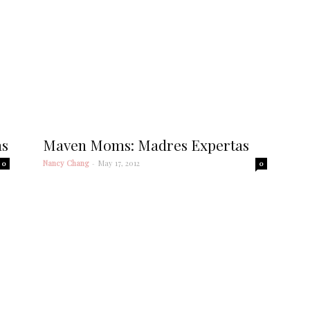
ás
Maven Moms: Madres Expertas
Nancy Chang
-
May 17, 2012
0
0