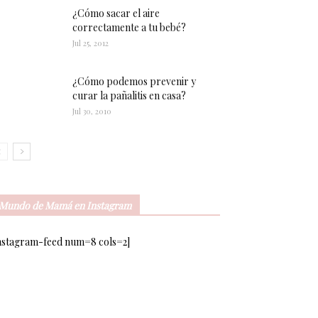
¿Cómo sacar el aire
correctamente a tu bebé?
Jul 25, 2012
¿Cómo podemos prevenir y
curar la pañalitis en casa?
Jul 30, 2010
Mundo de Mamá en Instagram
nstagram-feed num=8 cols=2]