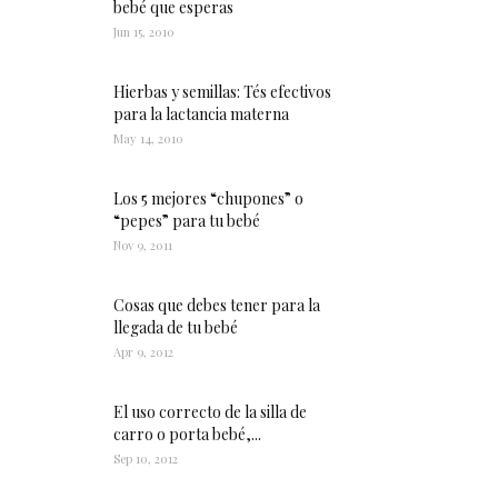
bebé que esperas
Jun 15, 2010
Hierbas y semillas: Tés efectivos
para la lactancia materna
May 14, 2010
Los 5 mejores “chupones” o
“pepes” para tu bebé
Nov 9, 2011
Cosas que debes tener para la
llegada de tu bebé
Apr 9, 2012
El uso correcto de la silla de
carro o porta bebé,...
Sep 10, 2012