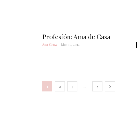
Profesión: Ama de Casa
Ana Cruz
-
Mar 19, 2012
...
1
2
3
5