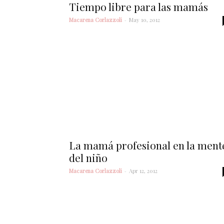
Tiempo libre para las mamás
Macarena Corlazzoli
-
May 10, 2012
La mamá profesional en la ment
del niño
Macarena Corlazzoli
-
Apr 12, 2012