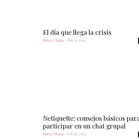
El día que llega la crisis
Nancy Chang
-
Nov 12, 2014
Netiquette: consejos básicos par
participar en un chat grupal
Nancy Chang
-
Feb 18, 2014