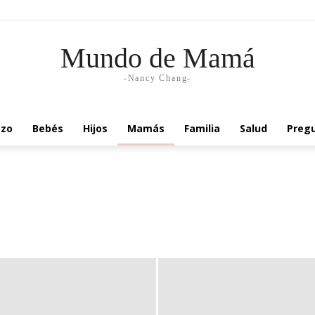
Mundo de Mamá
-Nancy Chang-
zo
Bebés
Hijos
Mamás
Familia
Salud
Pregu
ses
Bebés de 3-6 meses
Bebés de 6-9 meses
Bebés de 9-12 meses
s
El primer año del bebé
Embarazo y maternidad
es adultos
Lactancia
Mamá de casa
Mamá ejecutiva
Matrimonio
trición
Pareja
Paternidad
Preconcepción
Preguntas frecuentes
de mamás
Tiempo
TIPs
Toddlers
Trabajo
Tweens