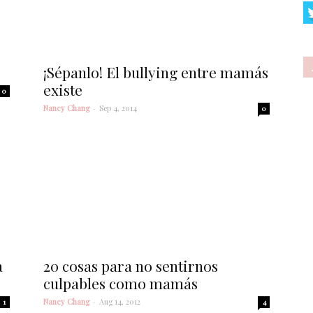
¡Sépanlo! El bullying entre mamás
existe
0
Nancy Chang
-
Sep 4, 2014
0
a
20 cosas para no sentirnos
culpables como mamás
Nancy Chang
-
Aug 14, 2012
1
4