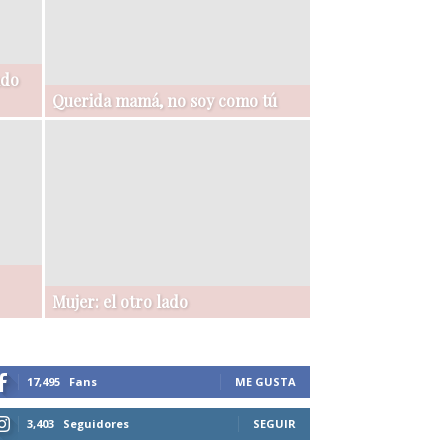
ndo
Querida mamá, no soy como tú
Mujer: el otro lado
17,495
Fans
ME GUSTA
3,403
Seguidores
SEGUIR