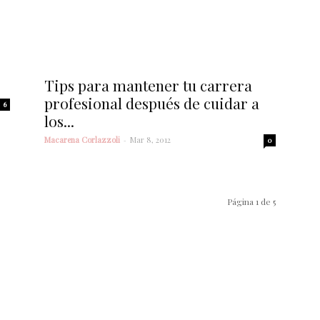
Tips para mantener tu carrera
profesional después de cuidar a
6
los...
Macarena Corlazzoli
-
Mar 8, 2012
0
Página 1 de 5