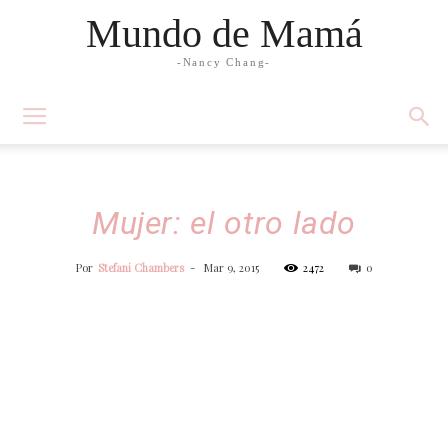
Mundo de Mamá
-Nancy Chang-
Mujer: el otro lado
Por
Stefani Chambers
-
Mar 9, 2015
2472
0
Facebook
Twitter
WhatsApp