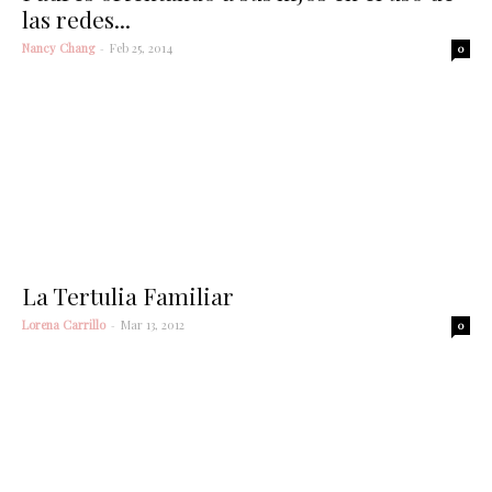
las redes...
Nancy Chang
-
Feb 25, 2014
0
La Tertulia Familiar
Lorena Carrillo
-
Mar 13, 2012
0