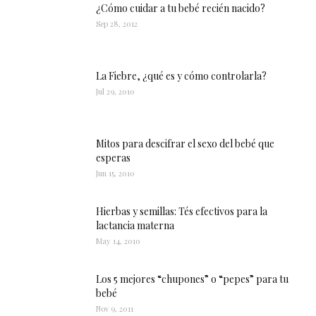
¿Cómo cuidar a tu bebé recién nacido?
Sep 28, 2012
La Fiebre, ¿qué es y cómo controlarla?
Jul 29, 2010
Mitos para descifrar el sexo del bebé que
esperas
Jun 15, 2010
Hierbas y semillas: Tés efectivos para la
lactancia materna
May 14, 2010
Los 5 mejores “chupones” o “pepes” para tu
bebé
Nov 9, 2011