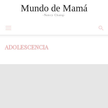
Mundo de Mamá
-Nancy Chang-
ADOLESCENCIA
Abuelos
Adolescencia
Bebés
Bebés de 0-3 meses
Bebés de 3-6 meses
Bebés de 6-9 meses
Bebés de 9-12 meses
Decoración
Edad preescolar
Educación en valores
El primer año del bebé
Embarazo y maternidad
Estimulación y educación temprana
Familia
Jóvenes adultos
Lactancia
Mamá de casa
Mamá ejecutiva
Matrimonio
Moda y Belleza
Mujer
Nacimiento del bebé
Nutrición
Pareja
Paternidad
Preconcepción
Preguntas frecuentes
Recetas
Salud y Medicina
Slider
Testimonios de mamás
Tiempo
TIPs
Toddlers
Trabajo
Tweens