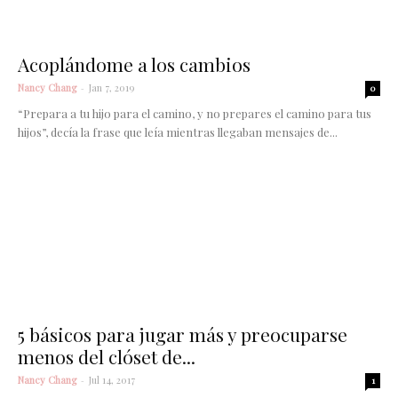
Acoplándome a los cambios
Nancy Chang
-
Jan 7, 2019
0
“Prepara a tu hijo para el camino, y no prepares el camino para tus
hijos”, decía la frase que leía mientras llegaban mensajes de...
5 básicos para jugar más y preocuparse
menos del clóset de...
Nancy Chang
-
Jul 14, 2017
1