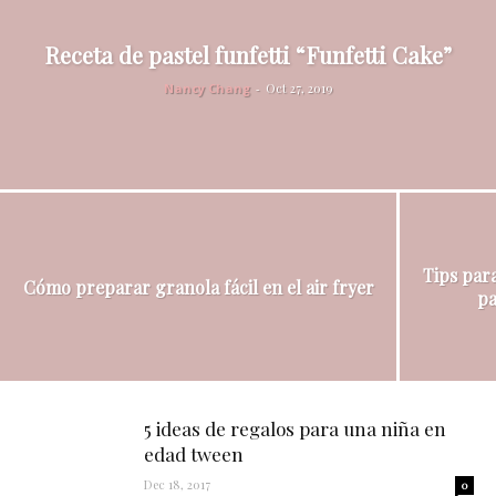
Receta de pastel funfetti “Funfetti Cake”
Nancy Chang
-
Oct 27, 2019
Tips par
Cómo preparar granola fácil en el air fryer
pa
5 ideas de regalos para una niña en
edad tween
Dec 18, 2017
0