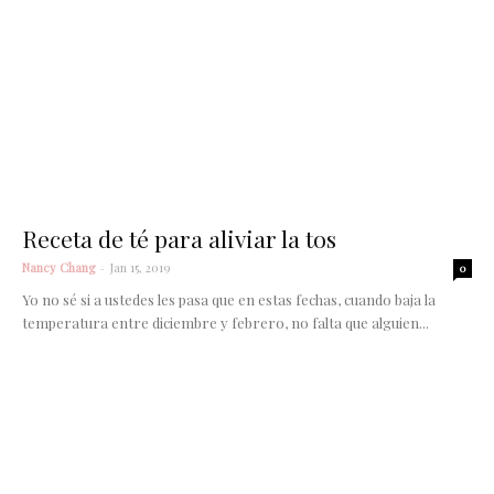
Receta de té para aliviar la tos
Nancy Chang
-
Jan 15, 2019
0
Yo no sé si a ustedes les pasa que en estas fechas, cuando baja la
temperatura entre diciembre y febrero, no falta que alguien...