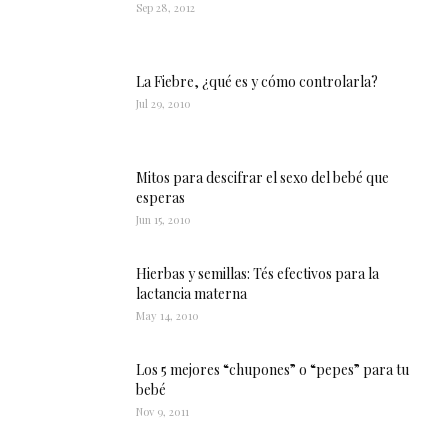
Sep 28, 2012
La Fiebre, ¿qué es y cómo controlarla?
Jul 29, 2010
Mitos para descifrar el sexo del bebé que
esperas
Jun 15, 2010
Hierbas y semillas: Tés efectivos para la
lactancia materna
May 14, 2010
Los 5 mejores “chupones” o “pepes” para tu
bebé
Nov 9, 2011