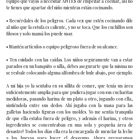
equipo que vayas a necesitar ANTES de empezar a cocinar, así no
te tienes que apartar del niño mientras están cocinando.
• Recuérdales de los peligros. Cada vez que estén cocinando dile
al niño que la estufa es caliente, y no se toca. Que los cuchillos son
filosos y solo mamá los puede usar.
• Mantén artículos o equipo peligroso fuera de su alcance.
• Ten cuidado con las caídas. Los niños seguramente van a estar
parados en un banquito o silla, debes asegurarte que la misma no
se resbale colocando alguna alfombra de hule abajo, por ejemplo.
A mi hija yo la sentaba en su sillita de comer, que tenía un área
suficientemente amplia para que pudiera jugar con sus cucharitas
medidoras, pasando harina de un plato a otro, jugando con ella,
sintiéndola entre sus dedos. Ahí jugaba con la masa para las
galletas haciendo figuras con los moldes. Yo me sentía tranquila
de que ella estaba fuera de peligro, y además el harina, y otros
ingredientes se concentraban en una sola y pequeña área de
desastre! Todos los días ella era la encargada de mezclar la leche
a los huevos para hacer el desayuno. Ahora preparamos