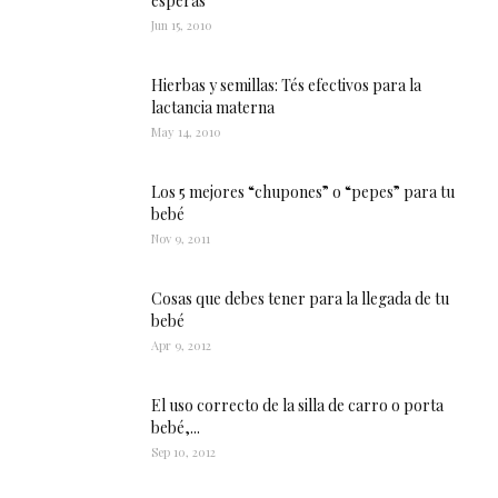
esperas
Jun 15, 2010
Hierbas y semillas: Tés efectivos para la
lactancia materna
May 14, 2010
Los 5 mejores “chupones” o “pepes” para tu
bebé
Nov 9, 2011
Cosas que debes tener para la llegada de tu
bebé
Apr 9, 2012
El uso correcto de la silla de carro o porta
bebé,...
Sep 10, 2012