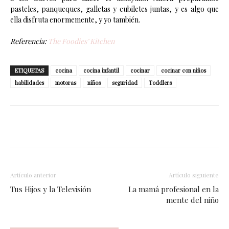
pasteles, panqueques, galletas y cubiletes juntas, y es algo que
ella disfruta enormemente, y yo también.
Referencia:
The Foodies’ Kitchen
ETIQUETAS
cocina
cocina infantil
cocinar
cocinar con niños
habilidades
motoras
niños
seguridad
Toddlers
Facebook
Twitter
WhatsApp
Artículo anterior
Artículo siguiente
Tus Hijos y la Televisión
La mamá profesional en la
mente del niño