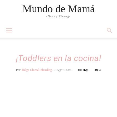
Mundo de Mamá
-Nancy Chang-
¡Toddlers en la cocina!
Por
Helga Glaesel-Blanding
-
Apr 11, 2012
1852
0
Facebook
Twitter
WhatsApp