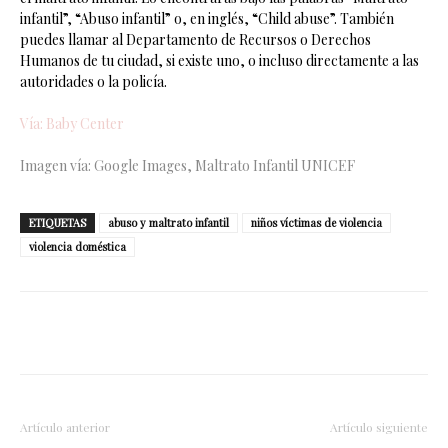
infantil”, “Abuso infantil” o, en inglés, “Child abuse”. También
puedes llamar al Departamento de Recursos o Derechos
Humanos de tu ciudad, si existe uno, o incluso directamente a las
autoridades o la policía.
Vía: Baby Center
Imagen vía: Google Images, Maltrato Infantil UNICEF
ETIQUETAS
abuso y maltrato infantil
niños víctimas de violencia
violencia doméstica
Facebook
Twitter
WhatsApp
Artículo anterior
Artículo siguiente