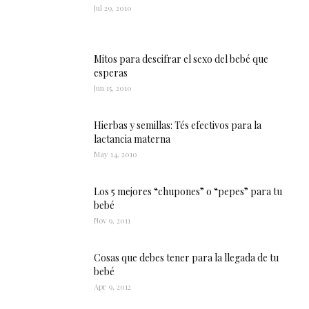
Jul 29, 2010
Mitos para descifrar el sexo del bebé que
esperas
Jun 15, 2010
Hierbas y semillas: Tés efectivos para la
lactancia materna
May 14, 2010
Los 5 mejores “chupones” o “pepes” para tu
bebé
Nov 9, 2011
Cosas que debes tener para la llegada de tu
bebé
Apr 9, 2012