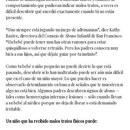
comportamiento que pudieran indicar malos tratos, a veces es
difícil descubrir qué sucedió exactamente cuando tú no estás
presente.
“Uno siempre está jugando un juego de adivinanzas”, dice Kathy
Baxter, directora del Consejo de Abuso Infantil de San Francisco.
“Un bebé puede tener muchas otras razones para estar
quisquilloso o volverse retraído. Pero los padres conocen muy
bien a sus hijos, así que déjate guiar por tu instinto”.
Como tu bebé o niño pequeño no puede decirte lo que está
pasando, descubrir si lo han maltratado puede ser aún más difícil
que en el caso de un niño mayor. Lo que puedes hacer es
observarlo detenidamente en busca de señales que te muestren si
algo no está bien. Algunos padres descubren signos de abuso —
tales como hemorragias internas y lesiones — sólo cuando llevan
a su bebé al médico porque no deja de llorar o está demasiado
irritable.
Un niño que ha recibido malos tratos físicos puede: