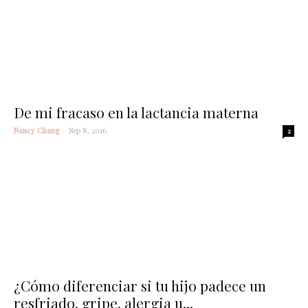
De mi fracaso en la lactancia materna
Nancy Chang
-
Sep 8, 2016
2
¿Cómo diferenciar si tu hijo padece un
resfriado, gripe, alergia u...