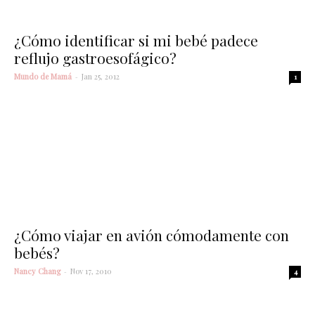
¿Cómo identificar si mi bebé padece
reflujo gastroesofágico?
Mundo de Mamá
-
Jan 25, 2012
1
¿Cómo viajar en avión cómodamente con
bebés?
Nancy Chang
-
Nov 17, 2010
4