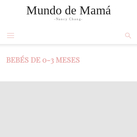
Mundo de Mamá
-Nancy Chang-
BEBÉS DE 0-3 MESES
Abuelos
Adolescencia
Bebés
Bebés de 0-3 meses
Bebés de 3-6 meses
Bebés de 6-9 meses
Bebés de 9-12 meses
Decoración
Edad preescolar
Educación en valores
El primer año del bebé
Embarazo y maternidad
Estimulación y educación temprana
Familia
Jóvenes adultos
Lactancia
Mamá de casa
Mamá ejecutiva
Matrimonio
Moda y Belleza
Mujer
Nacimiento del bebé
Nutrición
Pareja
Paternidad
Preconcepción
Preguntas frecuentes
Recetas
Salud y Medicina
Slider
Testimonios de mamás
Tiempo
TIPs
Toddlers
Trabajo
Tweens