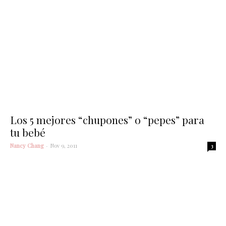
Los 5 mejores “chupones” o “pepes” para
tu bebé
Nancy Chang
-
Nov 9, 2011
3