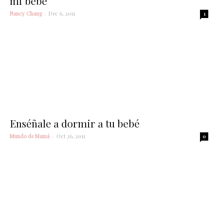
mi bebé
Nancy Chang
-
Dec 6, 2011
1
Enséñale a dormir a tu bebé
Mundo de Mamá
-
Oct 26, 2011
0