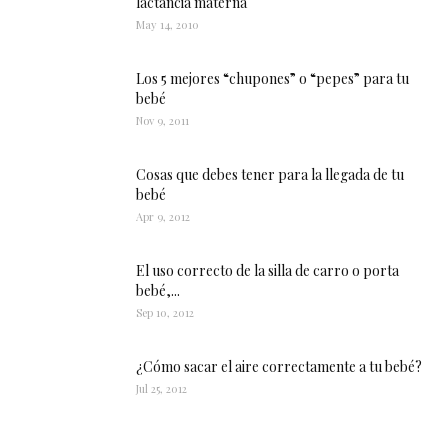
lactancia materna
May 14, 2010
Los 5 mejores “chupones” o “pepes” para tu
bebé
Nov 9, 2011
Cosas que debes tener para la llegada de tu
bebé
Apr 9, 2012
El uso correcto de la silla de carro o porta
bebé,...
Sep 10, 2012
¿Cómo sacar el aire correctamente a tu bebé?
Jul 25, 2012