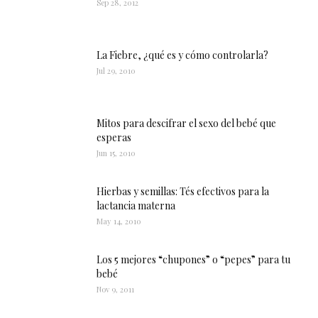
Sep 28, 2012
La Fiebre, ¿qué es y cómo controlarla?
Jul 29, 2010
Mitos para descifrar el sexo del bebé que
esperas
Jun 15, 2010
Hierbas y semillas: Tés efectivos para la
lactancia materna
May 14, 2010
Los 5 mejores “chupones” o “pepes” para tu
bebé
Nov 9, 2011