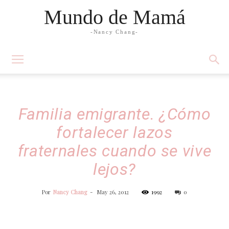
Mundo de Mamá
-Nancy Chang-
Familia emigrante. ¿Cómo
fortalecer lazos
fraternales cuando se vive
lejos?
Por
Nancy Chang
-
May 26, 2012
1992
0
Facebook
Twitter
WhatsApp