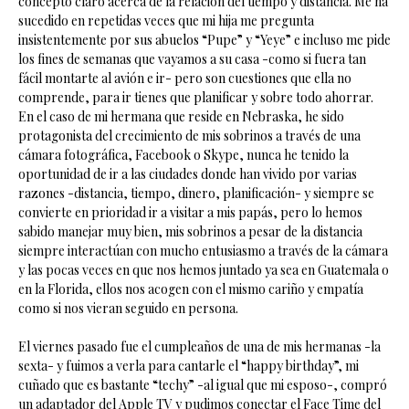
concepto claro acerca de la relación del tiempo y distancia. Me ha
sucedido en repetidas veces que mi hija me pregunta
insistentemente por sus abuelos “Pupe” y “Yeye” e incluso me pide
los fines de semanas que vayamos a su casa -como si fuera tan
fácil montarte al avión e ir- pero son cuestiones que ella no
comprende, para ir tienes que planificar y sobre todo ahorrar.
En el caso de mi hermana que reside en Nebraska, he sido
protagonista del crecimiento de mis sobrinos a través de una
cámara fotográfica, Facebook o Skype, nunca he tenido la
oportunidad de ir a las ciudades donde han vivido por varias
razones -distancia, tiempo, dinero, planificación- y siempre se
convierte en prioridad ir a visitar a mis papás, pero lo hemos
sabido manejar muy bien, mis sobrinos a pesar de la distancia
siempre interactúan con mucho entusiasmo a través de la cámara
y las pocas veces en que nos hemos juntado ya sea en Guatemala o
en la Florida, ellos nos acogen con el mismo cariño y empatía
como si nos vieran seguido en persona.
El viernes pasado fue el cumpleaños de una de mis hermanas -la
sexta- y fuimos a verla para cantarle el “happy birthday”, mi
cuñado que es bastante “techy” -al igual que mi esposo-, compró
un adaptador del Apple TV y pudimos conectar el Face Time del