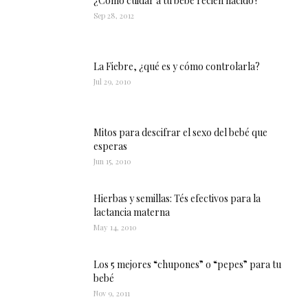
¿Cómo cuidar a tu bebé recién nacido?
Sep 28, 2012
La Fiebre, ¿qué es y cómo controlarla?
Jul 29, 2010
Mitos para descifrar el sexo del bebé que
esperas
Jun 15, 2010
Hierbas y semillas: Tés efectivos para la
lactancia materna
May 14, 2010
Los 5 mejores “chupones” o “pepes” para tu
bebé
Nov 9, 2011