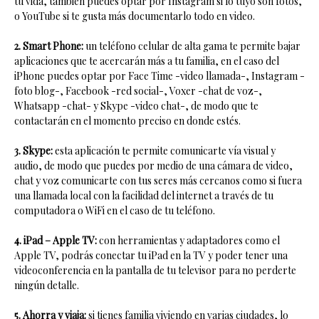
tu vida, también puedes optar por Instagram si lo tuyo son fotos,
o YouTube si te gusta más documentarlo todo en video.
2. Smart Phone:
un teléfono celular de alta gama te permite bajar
aplicaciones que te acercarán más a tu familia, en el caso del
iPhone puedes optar por Face Time -video llamada-, Instagram -
foto blog-, Facebook -red social-, Voxer -chat de voz-,
Whatsapp -chat- y Skype -video chat-, de modo que te
contactarán en el momento preciso en donde estés.
3. Skype:
esta aplicación te permite comunicarte vía visual y
audio, de modo que puedes por medio de una cámara de video,
chat y voz comunicarte con tus seres más cercanos como si fuera
una llamada local con la facilidad del internet a través de tu
computadora o WiFi en el caso de tu teléfono.
4. iPad – Apple TV:
con herramientas y adaptadores como el
Apple TV, podrás conectar tu iPad en la TV y poder tener una
videoconferencia en la pantalla de tu televisor para no perderte
ningún detalle.
5. Ahorra y viaja:
si tienes familia viviendo en varias ciudades, lo