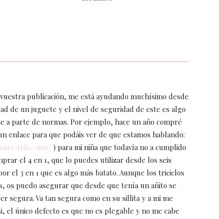
 vuestra publicación, me está ayudando muchísimo desde
dad de un juguete y el nivel de seguridad de este es algo
e a parte de normas. Por ejemplo, hace un año compré
o un enlace para que podáis ver de que estamos hablando:
mart-trike-zoo/
) para mi niña que todavía no a cumplido
prar el 4 en 1, que lo puedes utilizar desde los seis
r el 3 en 1 que es algo más batato. Aunque los triciclos
s, os puedo asegurar que desde que tenía un añito se
uper segura. Va tan segura como en su sillita y a mi me
i, el único defecto es que no es plegable y no me cabe