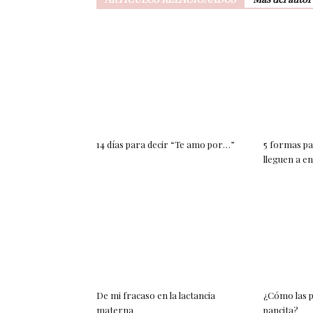
14 días para decir “Te amo por…”
5 formas pa
lleguen a e
De mi fracaso en la lactancia
¿Cómo las p
materna
pancita?