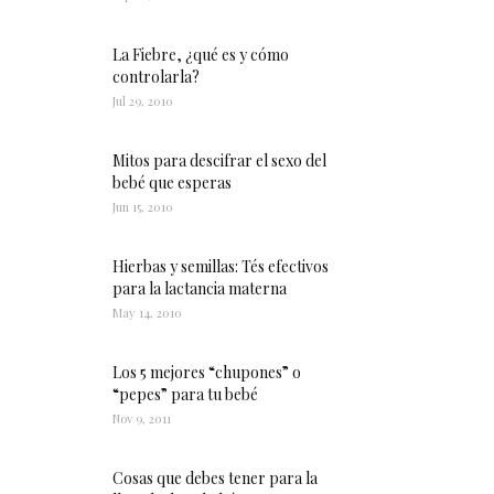
La Fiebre, ¿qué es y cómo
controlarla?
Jul 29, 2010
Mitos para descifrar el sexo del
bebé que esperas
Jun 15, 2010
Hierbas y semillas: Tés efectivos
para la lactancia materna
May 14, 2010
Los 5 mejores “chupones” o
“pepes” para tu bebé
Nov 9, 2011
Cosas que debes tener para la