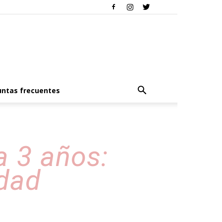
ntas frecuentes
a 3 años:
edad