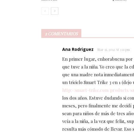
2 COMENTARIOS
Ana Rodriguez
Mar 31, 2012 At 3:11 pm
En primer lugar, enhorabuena por
que tuve a la niña. Yo creo que la e
que una madre nota inmediatament
un triciclo Smart Trike 3 en 1 (dej
http://smart-trike.com/products/s
los dos años. Estuve dudando si com
meses, pero finalmente me decidí po
sean para niños de más de tres año
veía a la niña, a la vez que feliz, s
resulta más cómodo de llevar. Eso s