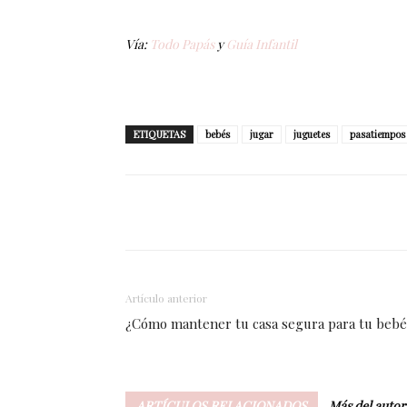
Vía:
Todo Papás
y
Guía Infantil
ETIQUETAS
bebés
jugar
juguetes
pasatiempos
Facebook
Twitter
Pi
Artículo anterior
¿Cómo mantener tu casa segura para tu beb
ARTÍCULOS RELACIONADOS
Más del autor