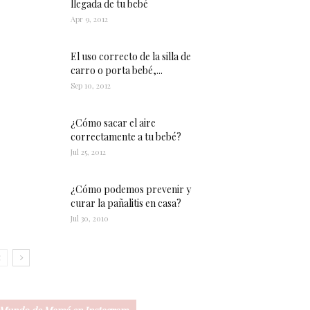
llegada de tu bebé
Apr 9, 2012
El uso correcto de la silla de
carro o porta bebé,...
Sep 10, 2012
¿Cómo sacar el aire
correctamente a tu bebé?
Jul 25, 2012
¿Cómo podemos prevenir y
curar la pañalitis en casa?
Jul 30, 2010