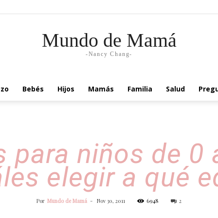
Mundo de Mamá
-Nancy Chang-
zo
Bebés
Hijos
Mamás
Familia
Salud
Pregu
 para niños de 0 
les elegir a qué 
Por
Mundo de Mamá
-
Nov 30, 2011
6948
2