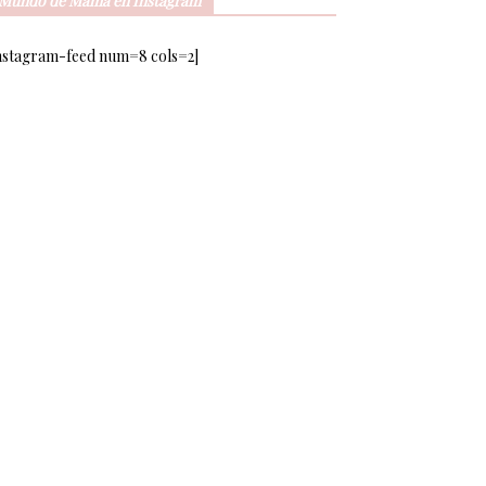
Mundo de Mamá en Instagram
nstagram-feed num=8 cols=2]