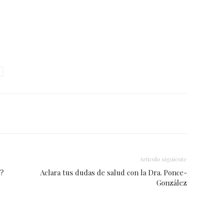
nterest
Email
Artículo siguiente
é?
Aclara tus dudas de salud con la Dra. Ponce-
González