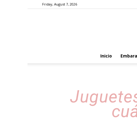
Friday, August 7, 2026
Inicio
Embara
Juguetes
cuá