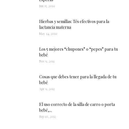
Jun 15, 2010
Hierbas y semillas: Tés efectivos para la
lactancia materna
May 14, 2010
Los 5 mejores “chupones” o “pepes” para tu
bebé
Nov 9, 2011
Cosas que debes tener para la llegada de tu
bebé
Apr 9, 2012
El uso correcto de la silla de carro o porta
bebé,...
Sep 10, 2012