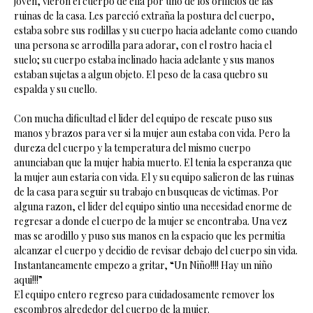
joven, vieron el cuerpo de ella por uno de los orificios de las
ruinas de la casa. Les pareció extraña la postura del cuerpo,
estaba sobre sus rodillas y su cuerpo hacia adelante como cuando
una persona se arrodilla para adorar, con el rostro hacia el
suelo; su cuerpo estaba inclinado hacia adelante y sus manos
estaban sujetas a algun objeto. El peso de la casa quebro su
espalda y su cuello.
Con mucha dificultad el lider del equipo de rescate puso sus
manos y brazos para ver si la mujer aun estaba con vida. Pero la
dureza del cuerpo y la temperatura del mismo cuerpo
anunciaban que la mujer habia muerto. El tenia la esperanza que
la mujer aun estaria con vida. El y su equipo salieron de las ruinas
de la casa para seguir su trabajo en busqueas de victimas. Por
alguna razon, el lider del equipo sintio una necesidad enorme de
regresar a donde el cuerpo de la mujer se encontraba. Una vez
mas se arodillo y puso sus manos en la espacio que les permitia
alcanzar el cuerpo y decidio de revisar debajo del cuerpo sin vida.
Instantaneamente empezo a gritar, “Un Niño!!!! Hay un niño
aqui!!!”
El equipo entero regreso para cuidadosamente remover los
escombros alrededor del cuerpo de la mujer.