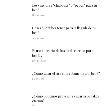
Los 5 mejores “chupones” o “pepes” para tu
bebé
Nov 9, 2011
Cosas que debes tener para la llegada de tu
bebé
Apr 9, 2012
El uso correcto de la silla de carro o porta
bebé,...
Sep 10, 2012
¿Cómo sacar el aire correctamente a tu bebé?
Jul 25, 2012
¿Cómo podemos prevenir y curar la pañalitis
en casa?