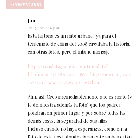
1 COMENTARIO
Jair
Jan 27, 2012 At 6:31 am
Esta historia es un mito urbano.. ya para el
terremoto de china del 2008 circulaba la historia,
con otras fotos, pero el mismo mensaje.
http://translate.google.com/translate?
hl=en&ie=UTF8&twu=1&u=http://news.163.com
/08/0517/14/4C5E1A250001125G.html
Aún, así. Creo irremediablemente que es cierto (y
lo demuestra además la foto) que los padres
pondrán en primer lugar y por sobre todas las
demás cosas, la seguridad de sus hijos.
Incluso cuando no haya esperanzas, como en la
foto de este post, donde claramente ambos están