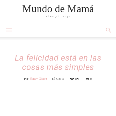
Mundo de Mamá
-Nancy Chang-
La felicidad está en las
cosas más simples
Por
Nancy Chang
-
Jul 5, 2011
1151
0
Facebook
Twitter
WhatsApp