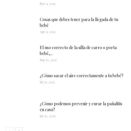
Nov 9, 2011
Cosas que debes tener para la llegada de tu
bebé
Apr 9, 2012
El uso correcto de la silla de carro o porta
bebé,...
Sep 10, 2012
¿Cómo sacar el aire correctamente a tu bebé?
Jul 25, 2012
¿Cómo podemos prevenir y curar la pañalitis
en casa?
Jul 30, 2010