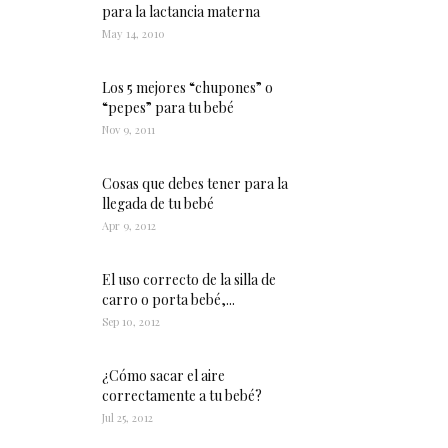
para la lactancia materna
May 14, 2010
Los 5 mejores “chupones” o
“pepes” para tu bebé
Nov 9, 2011
Cosas que debes tener para la
llegada de tu bebé
Apr 9, 2012
El uso correcto de la silla de
carro o porta bebé,...
Sep 10, 2012
¿Cómo sacar el aire
correctamente a tu bebé?
Jul 25, 2012