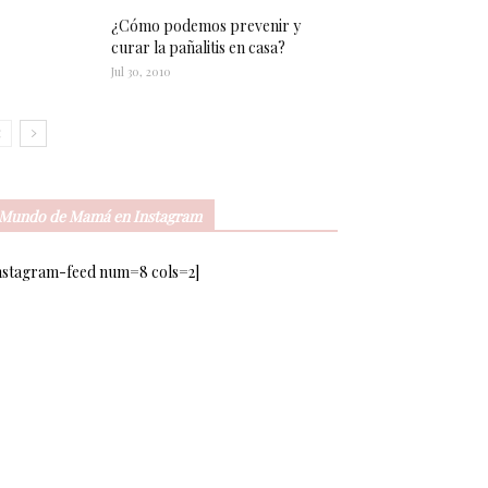
¿Cómo podemos prevenir y
curar la pañalitis en casa?
Jul 30, 2010
Mundo de Mamá en Instagram
nstagram-feed num=8 cols=2]