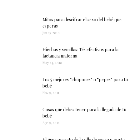
Mitos para descifrar el sexo del bebé que
esperas
Jun 15, 2010
Hierbas y semillas: Tés efectivos para la
lactancia materna
May 14, 2010
Los 5 mejores “chupones” o “pepes” para tu
bebé
Nov 9, 2011
Cosas que debes tener para la llegada de tu
bebé
Apr 9, 2012
El uso correcto de la silla de carro o porta